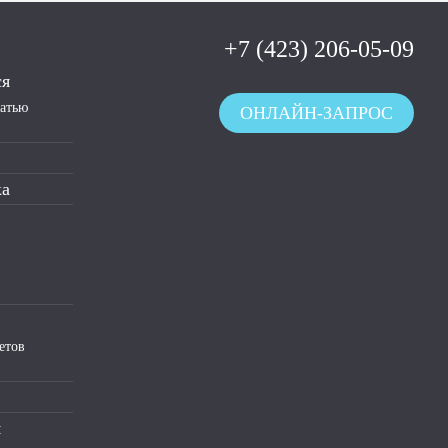
+7 (423) 206-05-09
ся
чатью
ОНЛАЙН-ЗАПРОС
ка
етов
я