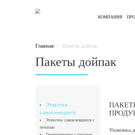
КОМПАНИЯ
ПР
Главная
—
Пакеты дойпак
Пакеты дойпак
ПАКЕТ
Этикетки
ПРОДУ
самоклеящиеся
Этикетки самоклеящиеся с
печатью
Упаковка д
Термоэтикетки с печатью