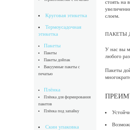
стоять на 
увеличения
Круговая этикетка
слоем.
Термоусадочная
этикетка
ПАКЕТЫ Д
Пакеты
У нас вы м
Пакеты
любого раз
Пакеты дойпак
Вакуумные пакеты с
Пакеты дой
печатью
многократн
Плёнка
ПРЕИМ
Плёнка для формирования
пакетов
Плёнка под запайку
Устойчи
Возможн
Скин упаковка