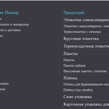
ии Паккер
Продукция
о
Этикетки самоклеящие
печати и материалы
Этикетки самоклеящиеся с пе
ты и доставка
Термоэтикетки с печатью
на
Круговая этикетка
Термоусадочная этикет
Пакеты
Пакеты
Пакеты дойпак
Вакуумные пакеты с печатью
Плёнка
мпании
Плёнка для формирования пак
атьи
Плёнка под запайку
Скин упаковка
Картонная упаковка дл