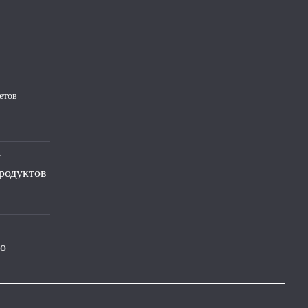
етов
я
родуктов
го