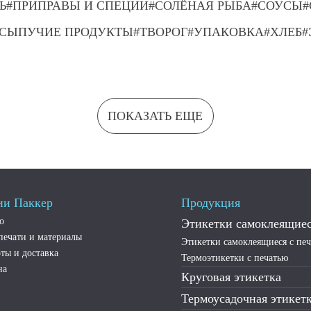
Ь
ПРИПРАВЫ И СПЕЦИИ
СОЛЁНАЯ РЫБА
СОУСЫ
СЫПУЧИЕ ПРОДУКТЫ
ТВОРОГ
УПАКОВКА
ХЛЕБ
ПОКАЗАТЬ ЕЩЕ
ии Паккер
Продукция
о
Этикетки самоклеящие
печати и материалы
Этикетки самоклеящиеся с пе
ты и доставка
Термоэтикетки с печатью
на
Круговая этикетка
Термоусадочная этикет