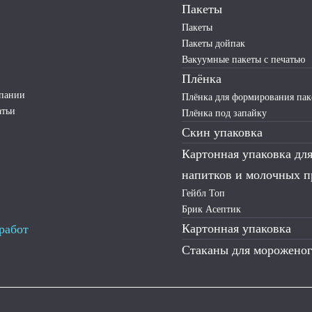
Пакеты
Пакеты
Пакеты дойпак
Вакуумные пакеты с печатью
Плёнка
мпании
Плёнка для формирования пак
атьи
Плёнка под запайку
Скин упаковка
Картонная упаковка дл
напитков и молочных п
Гейбл Топ
Брик Асептик
Картонная упаковка
работ
Стаканы для морожено